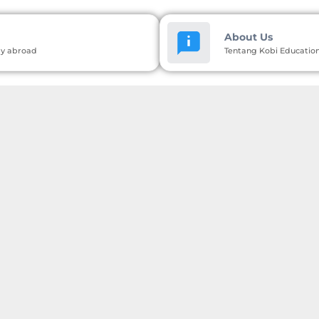
About Us
dy abroad
Tentang Kobi Educatio