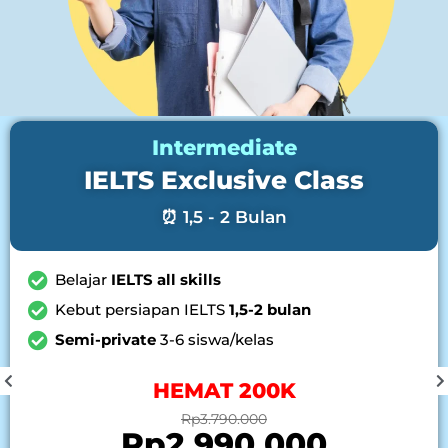
Flexible
IELTS Private Online
⏰ Flexible
Lebih fokus
private 1-on-1
bareng Tutor
Kurikulum
sesuai kebutuhanmu
Waktu belajar
fleksibel
DISC UP T 1JT
Rp5.990.000