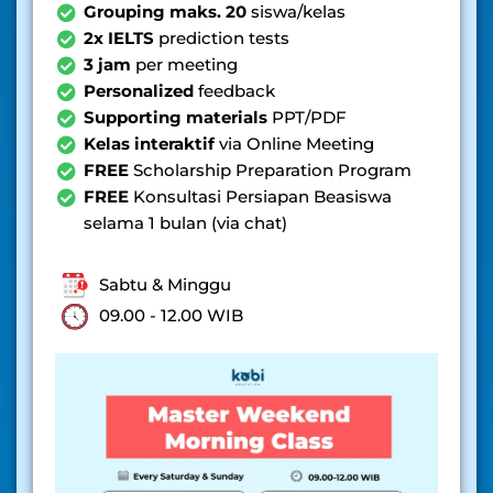
Grouping maks. 20
siswa/kelas
2x IELTS
prediction tests
3 jam
per meeting
Personalized
feedback
Supporting materials
PPT/PDF
Kelas interaktif
via Online Meeting
FREE
Scholarship Preparation Program
FREE
Konsultasi Persiapan Beasiswa
selama 1 bulan (via chat)
Sabtu & Minggu
09.00 - 12.00 WIB