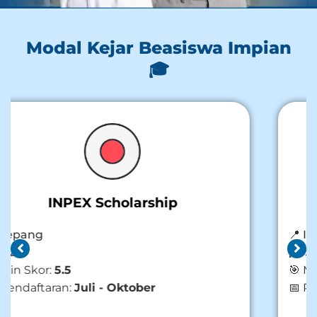
Modal Kejar Beasiswa Impian
🎓
Chevening Scholarship
📍
Inggris
🎓
S2
🎯
Min Skor:
Tergantung Kampus
📅
Pendaftaran:
Agustus - November