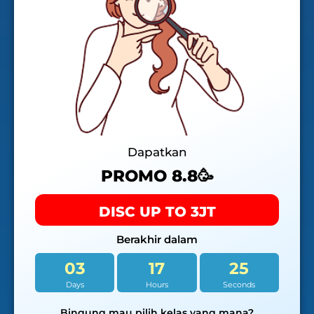
Dapatkan
PROMO 8.8🥳
DISC UP TO 3JT
Berakhir dalam
03
17
24
Days
Hours
Seconds
Bingung mau pilih kelas yang mana?