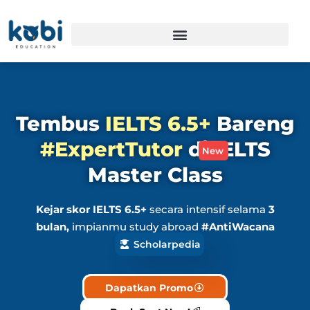
Tembus
IELTS 6.5+
Bareng
#ExpertTutor
di IELTS
New
Master Class
Kejar skor IELTS 6.5+
secara intensif selama
3
bulan,
impianmu study abroad
#AntiWacana
lagi!
Scholarpedia
Dapatkan Promo