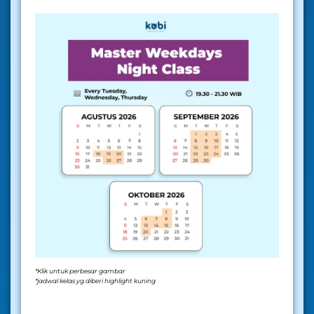
*Klik untuk perbesar gambar
*jadwal kelas yg diberi highlight kuning