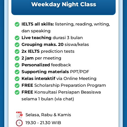
Weekday Night Class
IELTS all skills:
listening, reading, writing,
dan speaking
Live teaching
durasi 3 bulan
Grouping maks. 20
siswa/kelas
2x IELTS
prediction tests
2 jam
per meeting
Personalized
feedback
Supporting materials
PPT/PDF
Kelas interaktif
via Online Meeting
FREE
Scholarship Preparation Program
FREE
Konsultasi Persiapan Beasiswa
selama 1 bulan (via chat)
Selasa, Rabu & Kamis
19.30 - 21.30 WIB