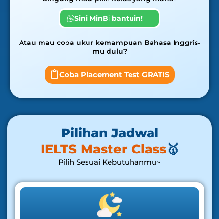
Sini MinBi bantuin!
Atau mau coba ukur kemampuan Bahasa Inggris-
mu dulu?
Coba Placement Test GRATIS
Pilihan Jadwal
IELTS Master Class
🥇
Pilih Sesuai Kebutuhanmu~