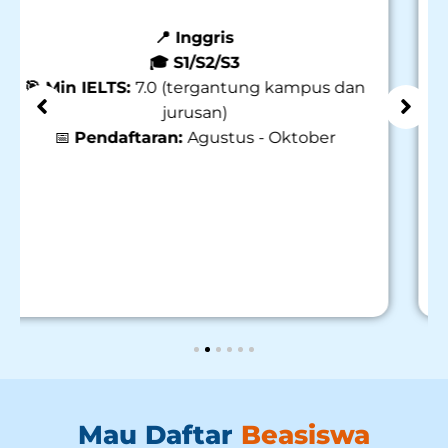
Scholarship Programme
📍 Irlandia
🎓 S2/S3
🎯 Min IELTS:
Dibutuhkan untuk daftar
kampus
📅
Pendaftaran:
Agustus - Desember
Mau Daftar
Beasiswa