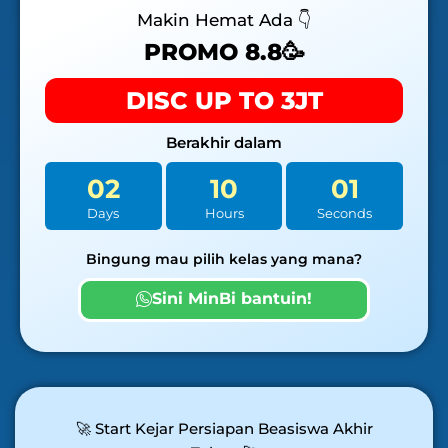
Makin Hemat Ada 👇
PROMO 8.8🥳
DISC UP TO 3JT
Berakhir dalam
02
10
00
Days
Hours
Seconds
Bingung mau pilih kelas yang mana?
Sini MinBi bantuin!
🚀 Start Kejar Persiapan Beasiswa Akhir