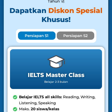
Tahun 🚀
Dapatkan
Diskon
Spesial
Khusus!
Persiapan S1
Persiapan S2
IELTS Master Class
Belajar 2-3 bulan
Belajar IELTS all skills:
Reading, Writing,
Listening, Speaking
Maks.
20 siswa/kelas