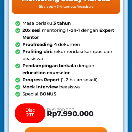
Bisa apply 3-4 kampus/beasiswa
Masa berlaku
3 tahun
20x sesi
mentoring
1-on-1
dengan
Expert
Mentor
Proofreading 4
dokumen
Profiling diri:
rekomendasi kampus dan
beasiswa
Pendampingan berkala
dengan
education counselor
Progress Report
(1-2 bulan sekali)
Mock interview
beasiswa
Special
BONUS
Rp9.990.000
Disc
Rp7.990.000
2JT