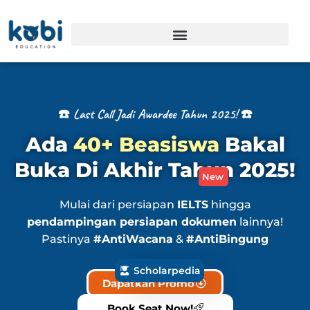
☎️ Last Call Jadi Awardee Tahun 2025! ☎️
Ada
40+ Beasiswa
Bakal
Buka Di Akhir Tahun 2025!
New
Mulai dari persiapan
IELTS
hingga
pendampingan persiapan dokumen
lainnya!
Pastinya
#AntiWacana
&
#AntiBingung
Scholarpedia
Dapatkan Promo
Book Seat Now!