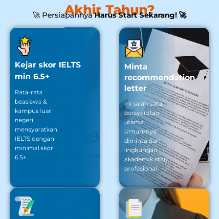
Akhir Tahun?
🚀 Persiapannya
Harus Start Sekarang! 🚀
Kejar skor IELTS
Minta
min 6.5+
recommendation
letter
Rata-rata
beasiswa &
Ini salah satu
kampus luar
persyaratan
negeri
utama.
mensyaratkan
Umumnya
IELTS dengan
diminta dari
minimal skor
lingkungan
6.5+
akademik atau
profesional