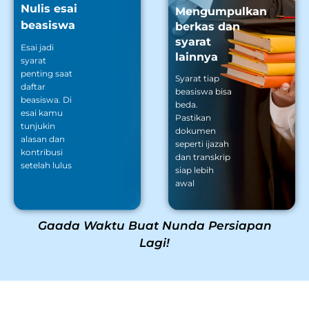
Nulis esai
Mengumpulkan
beasiswa
berkas dan
syarat
Esai jadi
lainnya
syarat
penting saat
Syarat tiap
daftar
beasiswa bisa
beasiswa. Di
beda.
esai kamu
Pastikan
tunjukin
dokumen
alasan dan
seperti ijazah
kontribusi
dan transkrip
setelah lulus
siap lebih
awal
Gaada Waktu Buat Nunda Persiapan
Lagi!