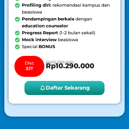
Profiling diri:
rekomendasi kampus dan
beasiswa
Pendampingan berkala
dengan
education counselor
Progress Report
(1-2 bulan sekali)
Mock interview
beasiswa
Special
BONUS
Rp13.290.000
Disc
Rp10.290.000
3JT
Daftar Sekarang