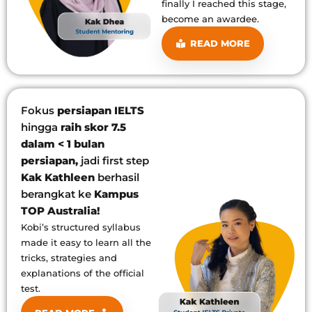
finally I reached this stage,
become an awardee.
READ MORE
Fokus
persiapan IELTS
hingga
raih skor 7.5
dalam < 1 bulan
persiapan,
jadi first step
Kak Kathleen
berhasil
berangkat ke
Kampus
TOP Australia!
Kobi’s structured syllabus
made it easy to learn all the
tricks, strategies and
explanations of the official
test.