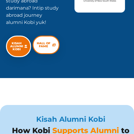
study abroad
darimana? Intip study
abroad journey
alumni Kobi yuk!
KISAH
HALL OF
ALUMNI
FAME
KOBI
Kisah Alumni Kobi
How Kobi
Supports Alumni
to