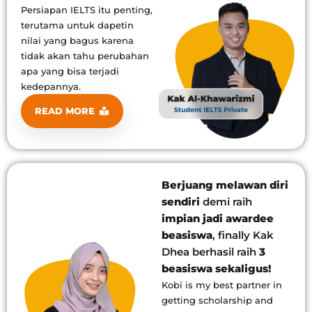
Persiapan IELTS itu penting,
terutama untuk dapetin
nilai yang bagus karena
tidak akan tahu perubahan
apa yang bisa terjadi
kedepannya.
READ MORE
Berjuang melawan diri
sendiri
demi raih
impian jadi awardee
beasiswa
, finally Kak
Dhea berhasil raih
3
beasiswa sekaligus!
Kobi is my best partner in
getting scholarship and